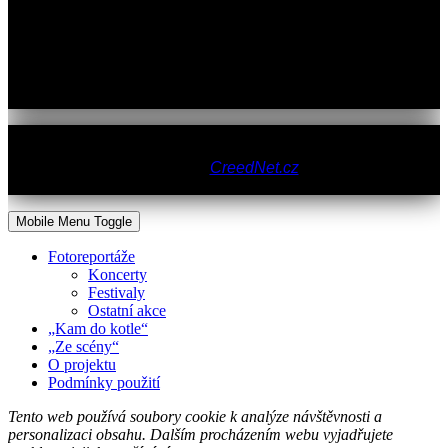
Powered by Joomla!
Copyright © 2011 - 2026
CreedNet.cz
- všechna práva
vyhrazena.
Mobile Menu Toggle
Fotoreportáže
Koncerty
Festivaly
Ostatní akce
„Kam do kotle“
„Ze scény“
O projektu
Podmínky použití
Tento web používá soubory cookie k analýze návštěvnosti a
personalizaci obsahu. Dalším procházením webu vyjadřujete