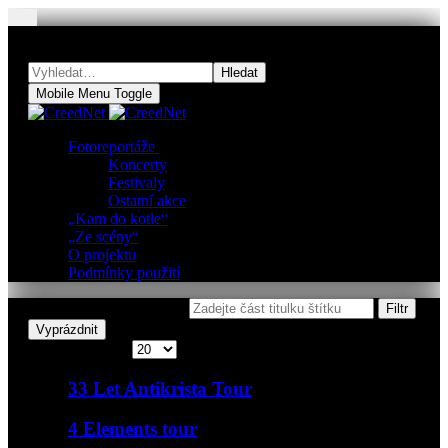
Hledat
Hledat
Mobile Menu Toggle
Fotoreportáže
Koncerty
Festivaly
Ostatní akce
„Kam do kotle“
„Ze scény“
O projektu
Podmínky použití
Zadejte část titulku štítku
Filtr
Vyprázdnit
Počet zobrazení
33 Let Antikrista Tour
4 Elements tour